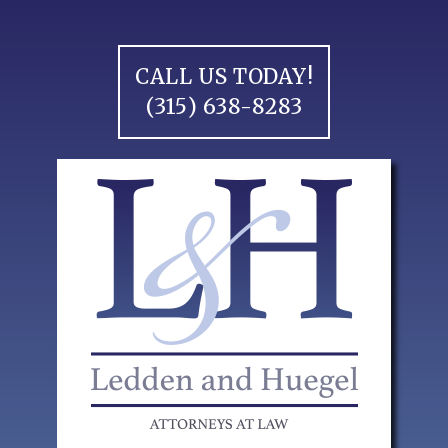
Skip
to
content
CALL US TODAY!
(315) 638-8283