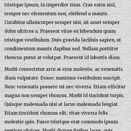
tristique ipsum, in imperdiet risus. Cras enim nisl,
tempor nec elementum non, eleifend a mauris.
Curabitur ullamcorper semper nisi, sit amet semper
dolor ultrices a. Praesent vitae ex bibendum quam
tristique vestibulum. Duis gravida facilisis sapien, ut
condimentum mauris dapibus sed. Nullam porttitor
rhoncus purus at volutpat. Praesent id lobortis diam.
Morbi consectetur arcu at eros molestie, ac venenatis
diam vulputate. Donec maximus vestibulum suscipit.
Nunc venenatis posuere mi nec viverra. Etiam efficitur
magna non semper rhoncus. Morbi id tincidunt turpis.
Quisque malesuada nisi at lacus malesuada feugiat.
Etiam tincidunt rhoncus elit, vitae viverra felis
molestie quis. Fusce tristique erat commodo ipsum
pretium ultrices. Morbi dictum finibus lacus, quis